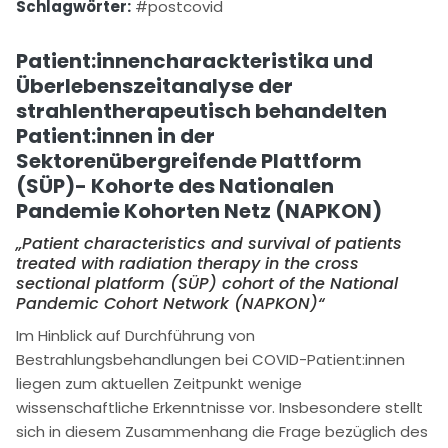
Schlagwörter:
#postcovid
Patient:innencharackteristika und
Überlebenszeitanalyse der
strahlentherapeutisch behandelten
Patient:innen in der
Sektorenübergreifende Plattform
(SÜP)- K
ohorte
de
s
Nationalen
Pandemie K
oh
o
r
ten Netz (
NAPKON
)
„
Patient characteristics and survival of
patients
treated with radiation therapy in the
cross
sectional platform (SÜP) cohort of the National
Pandemic Cohort Network (NAPKON)“
Im Hinblick auf Durchführung von
Bestrahlungsbehandlungen bei COVID-Patient:innen
liegen zum aktuellen Zeitpunkt wenige
wissenschaftliche Erkenntnisse vor. Insbesondere stellt
sich in diesem Zusammenhang die Frage bezüglich des