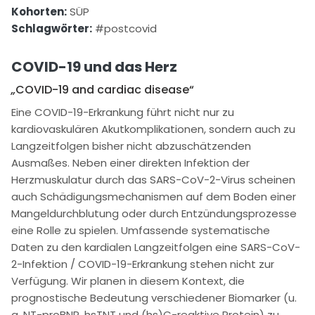
Kohorten:
SÜP
Schlagwörter:
#postcovid
COVID-19 und das Herz
„
COVID-19 and cardiac disease“
Eine COVID-19-Erkrankung führt nicht nur zu
kardiovaskulären Akutkomplikationen, sondern auch zu
Langzeitfolgen bisher nicht abzuschätzenden
Ausmaßes. Neben einer direkten Infektion der
Herzmuskulatur durch das SARS-CoV-2-Virus scheinen
auch Schädigungsmechanismen auf dem Boden einer
Mangeldurchblutung oder durch Entzündungsprozesse
eine Rolle zu spielen. Umfassende systematische
Daten zu den kardialen Langzeitfolgen eine SARS-CoV-
2-Infektion / COVID-19-Erkrankung stehen nicht zur
Verfügung. Wir planen in diesem Kontext, die
prognostische Bedeutung verschiedener Biomarker (u.
a. NT-proBNP, hsTNT und (hs)C-reaktive Protein) zu